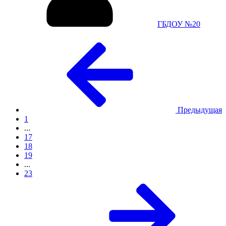
ГБДОУ №20
Предыдущая
1
...
17
18
19
...
23