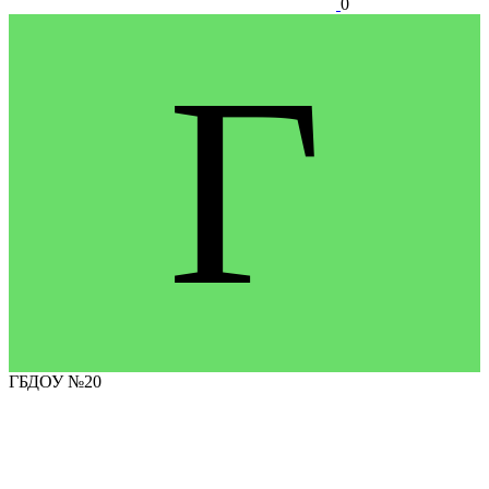
0
Г
ГБДОУ №20