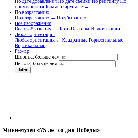
По дате добавления
По дате съёмки
По рейтингу
По
популярности
Комментируемые
←
По возрастанию
По возрастанию
←
По убыванию
Все изображения
Все изображения
←
Фото
Векторы
Иллюстрации
Любая ориентация
Любая ориентация
←
Квадратные
Горизонтальные
Вертикальные
Размер
Ширина, больше чем
Высота, больше чем
Найти
Мини-музей «75 лет со дня Победы»