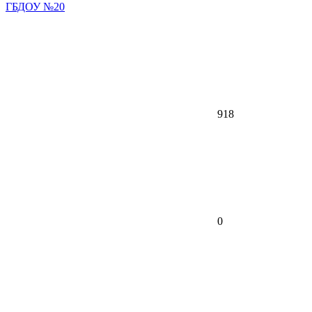
ГБДОУ №20
918
0