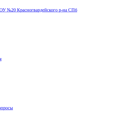
я
опросы