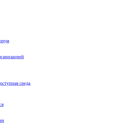
орум
рганизацией
оступная среда
ся
ии