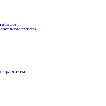
и абилитации
зовательного процесса
го травматизма