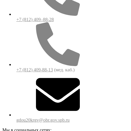
+7 (812) 409–88-28
+7 (812) 409-88-13
(мед. каб.)
gdou20krgv@obr.gov.spb.ru
Мы в социальных сетях: