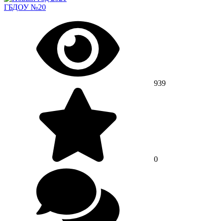
ГБДОУ №20
939
0