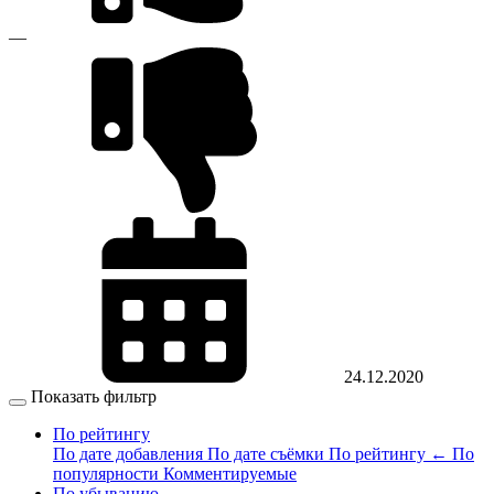
—
24.12.2020
Показать фильтр
По рейтингу
По дате добавления
По дате съёмки
По рейтингу
←
По
популярности
Комментируемые
По убыванию