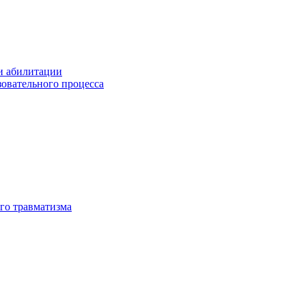
и абилитации
зовательного процесса
го травматизма