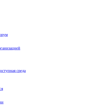
орум
рганизацией
оступная среда
ся
ии