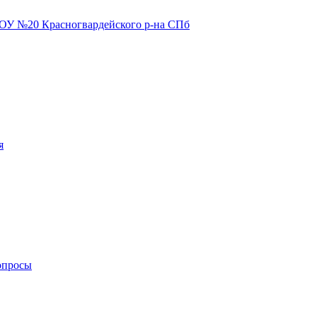
я
опросы