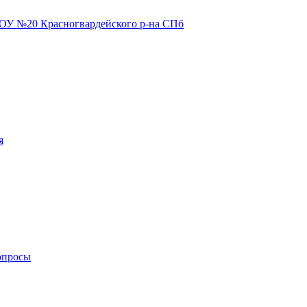
я
опросы