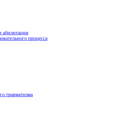
и абилитации
зовательного процесса
го травматизма