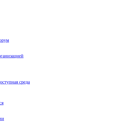
орум
рганизацией
оступная среда
ся
ии