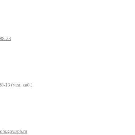
–88-28
88-13
(мед. каб.)
br.gov.spb.ru