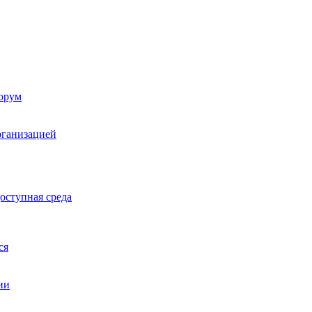
орум
рганизацией
оступная среда
ся
ии