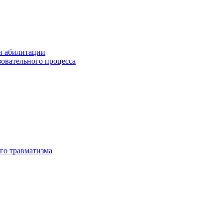
и абилитации
зовательного процесса
го травматизма