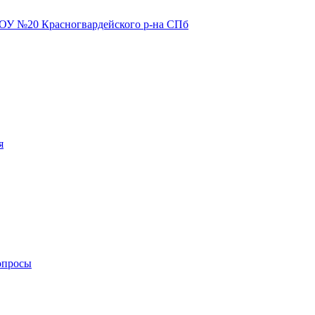
я
опросы