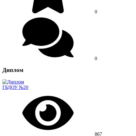
0
0
Диплом
ГБДОУ №20
867