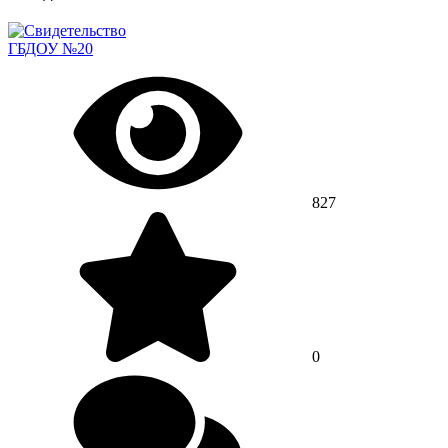
ГБДОУ №20
827
0