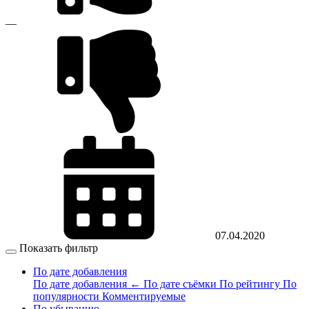
—
07.04.2020
Показать фильтр
По дате добавления
По дате добавления
←
По дате съёмки
По рейтингу
По
популярности
Комментируемые
По убыванию