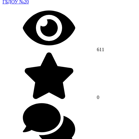
ГБДОУ №20
611
0