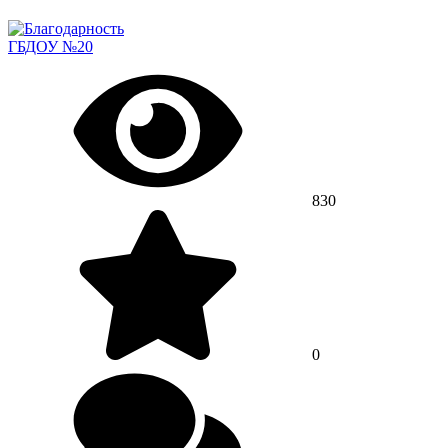
ГБДОУ №20
830
0