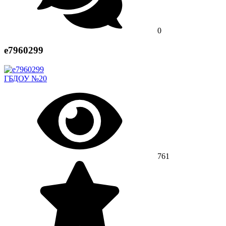
0
e7960299
ГБДОУ №20
761