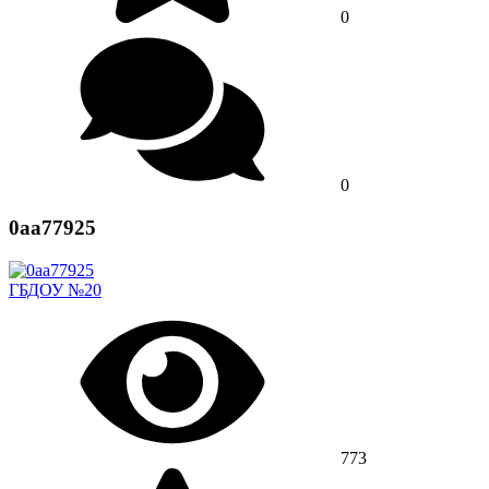
0
0
0aa77925
ГБДОУ №20
773