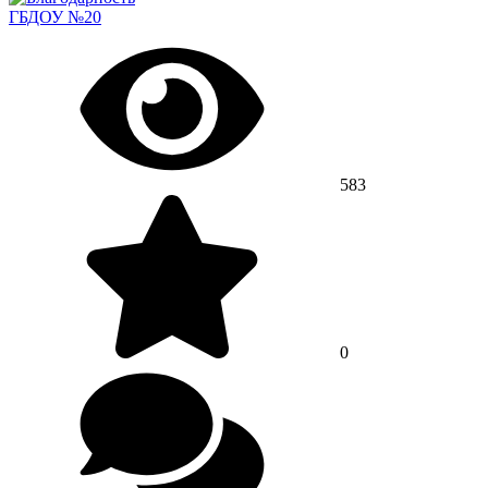
ГБДОУ №20
583
0