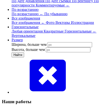
По дате добавления
По дате съёмки
По рейтингу
По
популярности
Комментируемые
←
По возрастанию
По возрастанию
←
По убыванию
Все изображения
Все изображения
←
Фото
Векторы
Иллюстрации
Горизонтальные
Любая ориентация
Квадратные
Горизонтальные
←
Вертикальные
Размер
Ширина, больше чем
Высота, больше чем
Найти
Наши работы