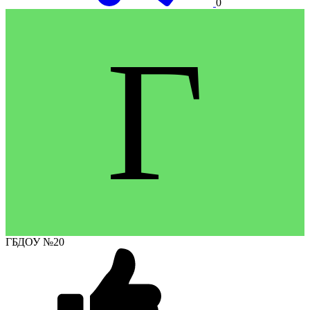
0
Г
ГБДОУ №20