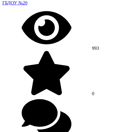
ГБДОУ №20
993
0