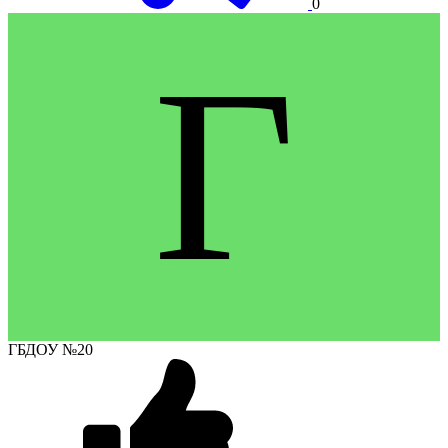
0
Г
ГБДОУ №20