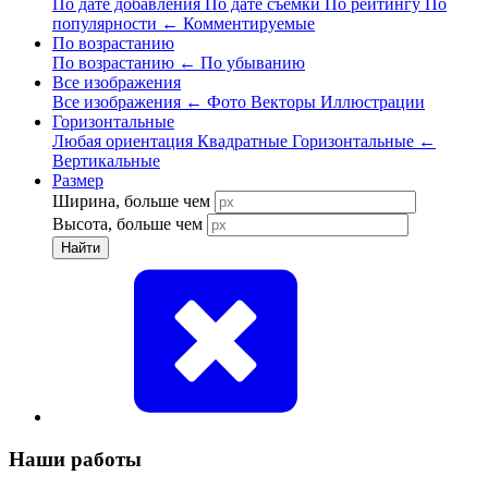
По дате добавления
По дате съёмки
По рейтингу
По
популярности
←
Комментируемые
По возрастанию
По возрастанию
←
По убыванию
Все изображения
Все изображения
←
Фото
Векторы
Иллюстрации
Горизонтальные
Любая ориентация
Квадратные
Горизонтальные
←
Вертикальные
Размер
Ширина, больше чем
Высота, больше чем
Найти
Наши работы