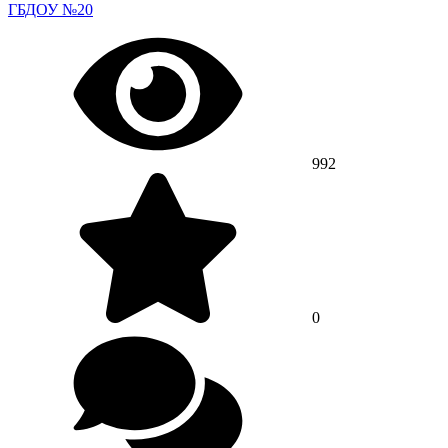
ГБДОУ №20
992
0