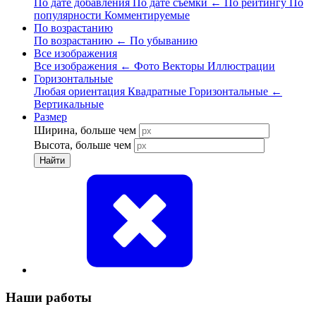
По дате добавления
По дате съёмки
←
По рейтингу
По
популярности
Комментируемые
По возрастанию
По возрастанию
←
По убыванию
Все изображения
Все изображения
←
Фото
Векторы
Иллюстрации
Горизонтальные
Любая ориентация
Квадратные
Горизонтальные
←
Вертикальные
Размер
Ширина, больше чем
Высота, больше чем
Найти
Наши работы