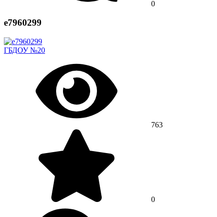
0
e7960299
ГБДОУ №20
763
0