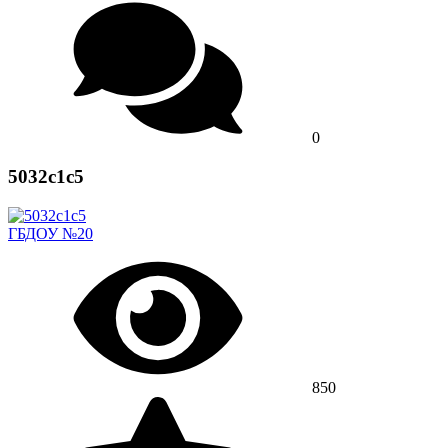
0
5032c1c5
ГБДОУ №20
850