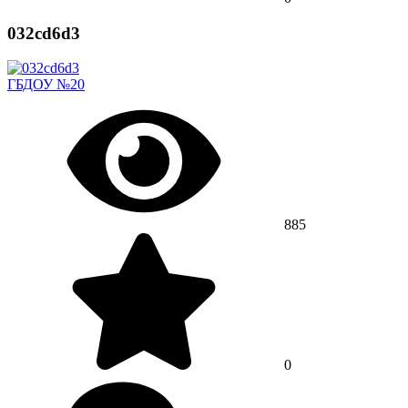
032cd6d3
ГБДОУ №20
885
0