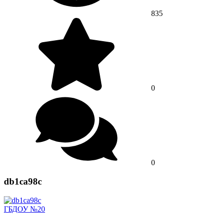
835
0
0
db1ca98c
ГБДОУ №20