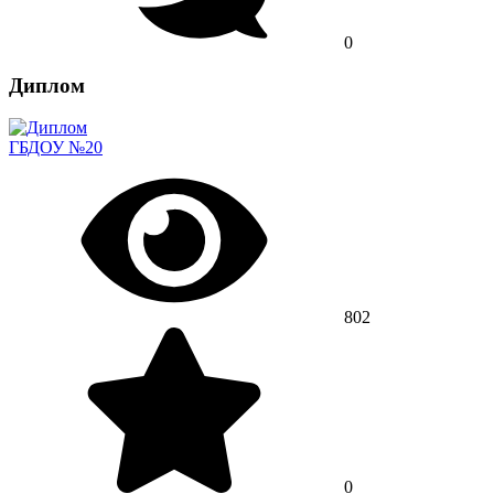
0
Диплом
ГБДОУ №20
802
0