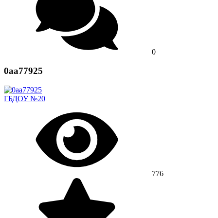
0
0aa77925
ГБДОУ №20
776