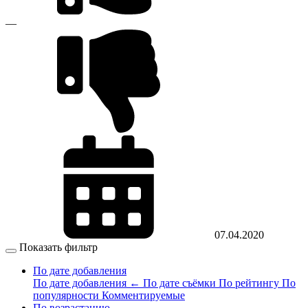
—
07.04.2020
Показать фильтр
По дате добавления
По дате добавления
←
По дате съёмки
По рейтингу
По
популярности
Комментируемые
По возрастанию