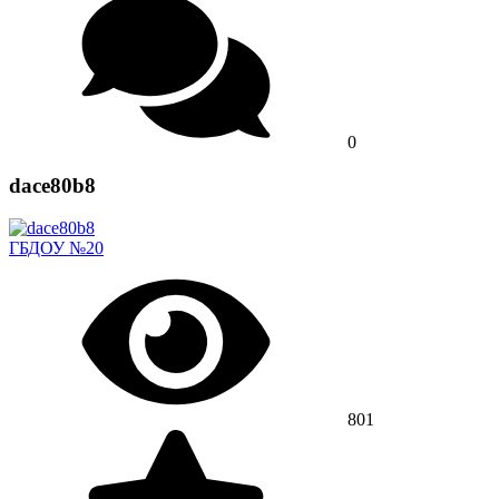
0
dace80b8
ГБДОУ №20
801