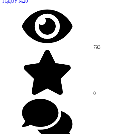
ГБДОУ №20
793
0