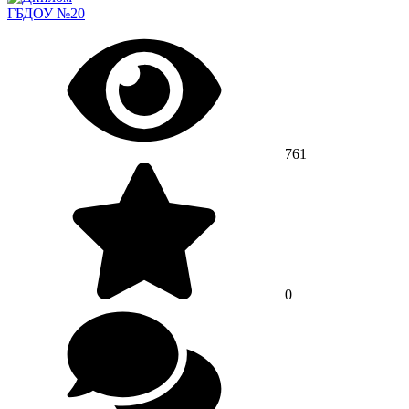
ГБДОУ №20
761
0