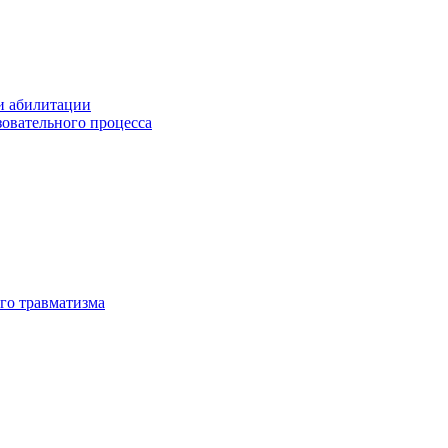
и абилитации
зовательного процесса
го травматизма