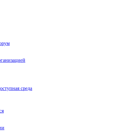
орум
рганизацией
оступная среда
ся
ии