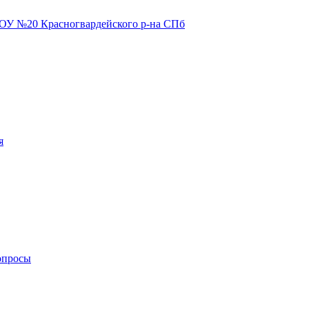
я
опросы